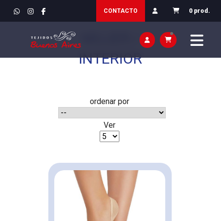
INICIO
>
VESTIR / ROPA
CONTACTO
0 prod.
MUJER /
INTERIOR
ordenar por
Ver