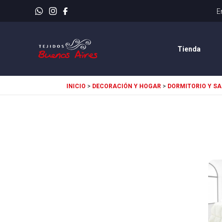
Tienda
INICIO
>
DECORACIÓN Y HOGAR
>
DORMITORIO Y SA