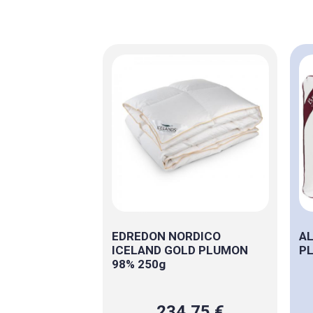
EDREDON NORDICO
AL
ICELAND GOLD PLUMON
P
98% 250g
234,75 €