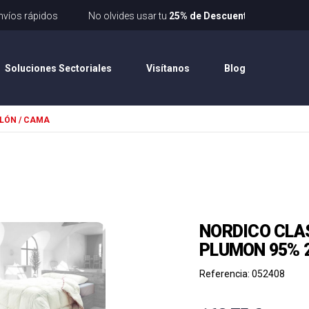
Envíos rápidos
No olvides usar tu
25% de Descuento
con el cup
Soluciones Sectoriales
Visítanos
Blog
LÓN / CAMA
NORDICO CLA
PLUMON 95% 
Referencia: 052408