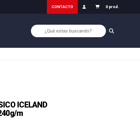
ón: Inicio30
Garantía de Devolución
CONTACTO
0 prod.
SICO ICELAND
240g/m